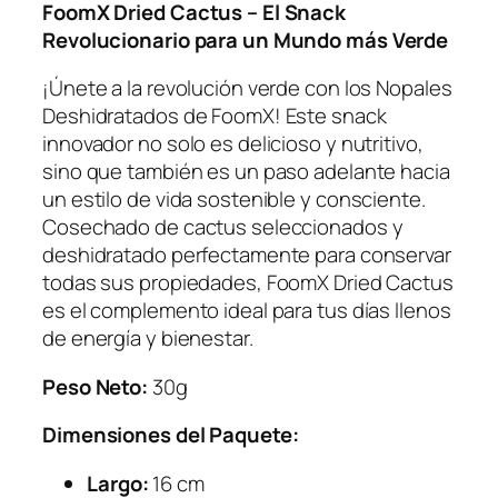
FoomX Dried Cactus – El Snack
o
Revolucionario para un Mundo más Verde
M
a
¡Únete a la revolución verde con los Nopales
r
Deshidratados de FoomX! Este snack
c
innovador no solo es delicioso y nutritivo,
a
sino que también es un paso adelante hacia
F
un estilo de vida sostenible y consciente.
o
Cosechado de cactus seleccionados y
o
deshidratado perfectamente para conservar
m
todas sus propiedades, FoomX Dried Cactus
x
es el complemento ideal para tus días llenos
3
de energía y bienestar.
0
g
Peso Neto:
30g
c
a
Dimensiones del Paquete:
n
Largo:
16 cm
t