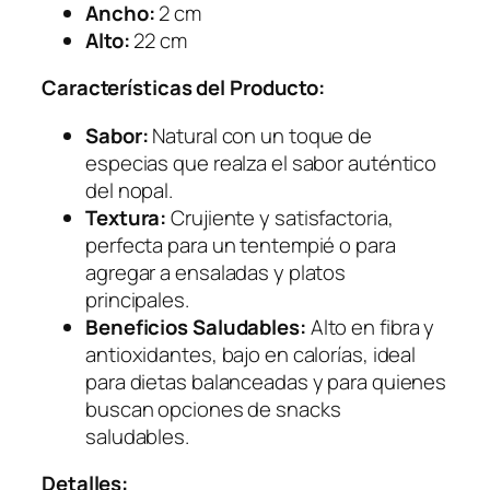
Ancho:
2 cm
i
Alto:
22 cm
d
a
Características del Producto:
d
Sabor:
Natural con un toque de
especias que realza el sabor auténtico
del nopal.
Textura:
Crujiente y satisfactoria,
perfecta para un tentempié o para
agregar a ensaladas y platos
principales.
Beneficios Saludables:
Alto en fibra y
antioxidantes, bajo en calorías, ideal
para dietas balanceadas y para quienes
buscan opciones de snacks
saludables.
Detalles: