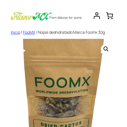
Saltar
al
contenido
Inicio
/
FooMX
/ Nopal deshidratado Marca Foomx 30g