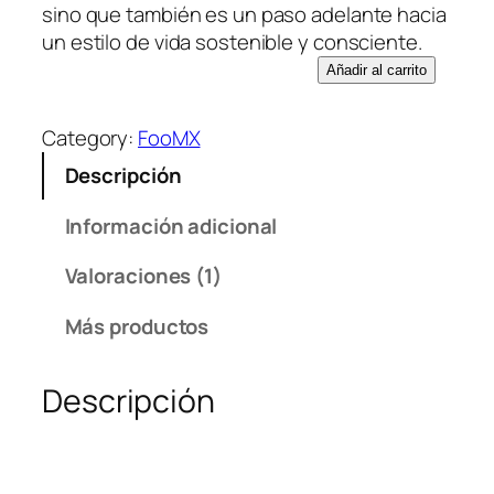
sino que también es un paso adelante hacia
de un
un estilo de vida sostenible y consciente.
cliente
N
Añadir al carrito
o
p
Category:
FooMX
a
Descripción
l
d
Información adicional
e
s
Valoraciones (1)
h
i
Más productos
d
r
Descripción
a
t
a
d