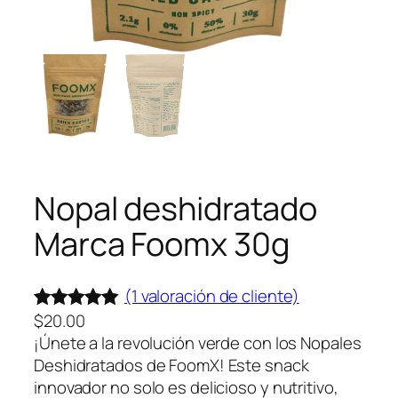
Nopal deshidratado
Marca Foomx 30g
(1 valoración de cliente)
$
20.00
Valorado
1
¡Únete a la revolución verde con los Nopales
con
5.00
de
Deshidratados de FoomX! Este snack
5 en base
innovador no solo es delicioso y nutritivo,
a
valoración